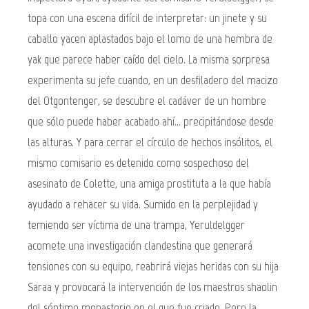
topa con una escena difícil de interpretar: un jinete y su
caballo yacen aplastados bajo el lomo de una hembra de
yak que parece haber caído del cielo. La misma sorpresa
experimenta su jefe cuando, en un desfiladero del macizo
del Otgontenger, se descubre el cadáver de un hombre
que sólo puede haber acabado ahí... precipitándose desde
las alturas. Y para cerrar el círculo de hechos insólitos, el
mismo comisario es detenido como sospechoso del
asesinato de Colette, una amiga prostituta a la que había
ayudado a rehacer su vida. Sumido en la perplejidad y
temiendo ser víctima de una trampa, Yeruldelgger
acomete una investigación clandestina que generará
tensiones con su equipo, reabrirá viejas heridas con su hija
Saraa y provocará la intervención de los maestros shaolin
del séptimo monasterio en el que fue criado. Pero la