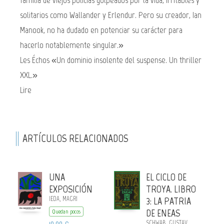
familia de viejos policías golpeados por la vida, irritables y
solitarios como Wallander y Erlendur. Pero su creador, Ian
Manook, no ha dudado en potenciar su carácter para
hacerlo notablemente singular.»
Les Échos «Un dominio insolente del suspense. Un thriller
XXL.»
Lire
ARTÍCULOS RELACIONADOS
UNA
EL CICLO DE
EXPOSICIÓN
TROYA. LIBRO
IEDA, MAGRI
3: LA PATRIA
DE ENEAS
Quedan pocos
SCHWAB, GUSTAV