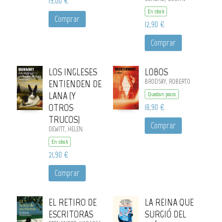
19,00 €
En stock
Comprar
12,90 €
Comprar
LOS INGLESES
LOBOS
ENTIENDEN DE
BRODSKY, ROBERTO
LANA (Y
Quedan pocos
OTROS
18,90 €
TRUCOS)
Comprar
DEWITT, HELEN
En stock
21,90 €
Comprar
EL RETIRO DE
LA REINA QUE
ESCRITORAS
SURGIÓ DEL