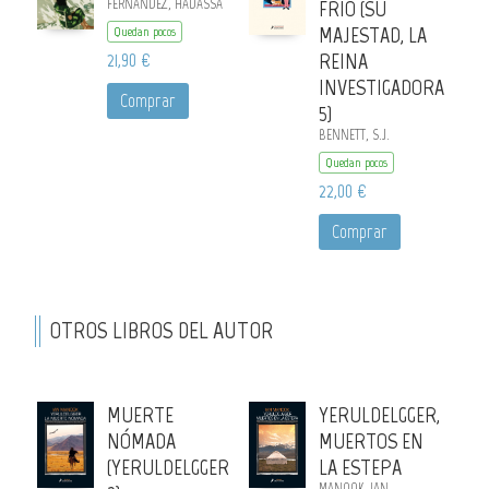
FERNÁNDEZ, HADASSA
FRÍO (SU
MAJESTAD, LA
Quedan pocos
21,90 €
REINA
INVESTIGADORA
Comprar
5)
BENNETT, S.J.
Quedan pocos
22,00 €
Comprar
OTROS LIBROS DEL AUTOR
MUERTE
YERULDELGGER,
NÓMADA
MUERTOS EN
(YERULDELGGER
LA ESTEPA
MANOOK, IAN