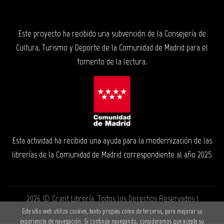
Este proyecto ha recibido una subvención de la Consejería de
Cultura, Turismo y Deporte de la Comunidad de Madrid para el
fomento de la lectura.
Esta actividad ha recibido una ayuda para la modernización de las
librerías de la Comunidad de Madrid correspondiente al año 2025
2026 ©
Grant Librería
. Todos los Derechos Reservados |
Grupo Trevenque
Este sitio web utiliza cookies, tanto propias como de terceros, para mejorar su
experiencia de navegación. Si continúa navegando, consideramos que acepta su