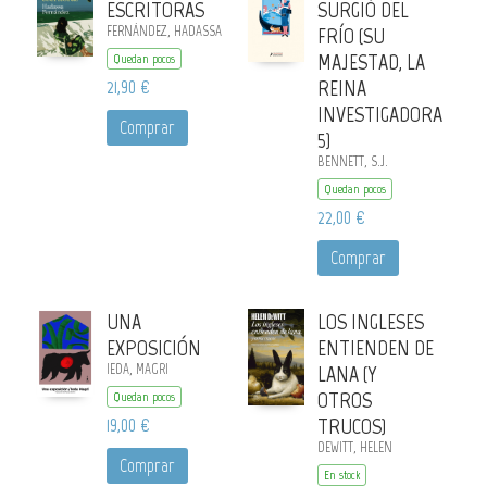
ESCRITORAS
SURGIÓ DEL
FERNÁNDEZ, HADASSA
FRÍO (SU
MAJESTAD, LA
Quedan pocos
21,90 €
REINA
INVESTIGADORA
Comprar
5)
BENNETT, S.J.
Quedan pocos
22,00 €
Comprar
UNA
LOS INGLESES
EXPOSICIÓN
ENTIENDEN DE
IEDA, MAGRI
LANA (Y
OTROS
Quedan pocos
19,00 €
TRUCOS)
DEWITT, HELEN
Comprar
En stock