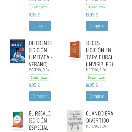
Quedan pocos
Quedan pocos
8,95 €
13,95 €
Comprar
Comprar
DIFERENTE
REDES
(EDICIÓN
(EDICIÓN EN
LIMITADA ·
TAPA DURA)
VERANO)
(INVISIBLE 2)
MORENO, ELOY
MORENO, ELOY
Quedan pocos
Quedan pocos
8,95 €
18,95 €
Comprar
Comprar
EL REGALO
CUANDO ERA
(EDICIÓN
DIVERTIDO
ESPECIAL
MORENO, ELOY