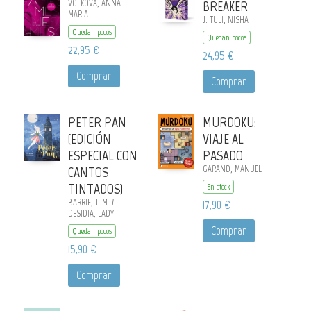
VOLKOVA, ANNA
BREAKER
MARIA
J. TULI, NISHA
Quedan pocos
Quedan pocos
22,95 €
24,95 €
Comprar
Comprar
PETER PAN
MURDOKU:
(EDICIÓN
VIAJE AL
ESPECIAL CON
PASADO
CANTOS
GARAND, MANUEL
TINTADOS)
En stock
BARRIE, J. M. /
17,90 €
DESIDIA, LADY
Comprar
Quedan pocos
15,90 €
Comprar