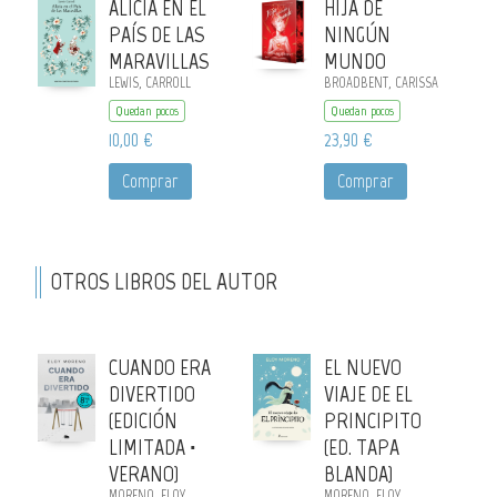
ALICIA EN EL
HIJA DE
PAÍS DE LAS
NINGÚN
MARAVILLAS
MUNDO
LEWIS, CARROLL
BROADBENT, CARISSA
Quedan pocos
Quedan pocos
10,00 €
23,90 €
Comprar
Comprar
OTROS LIBROS DEL AUTOR
CUANDO ERA
EL NUEVO
DIVERTIDO
VIAJE DE EL
(EDICIÓN
PRINCIPITO
LIMITADA ·
(ED. TAPA
VERANO)
BLANDA)
MORENO, ELOY
MORENO, ELOY