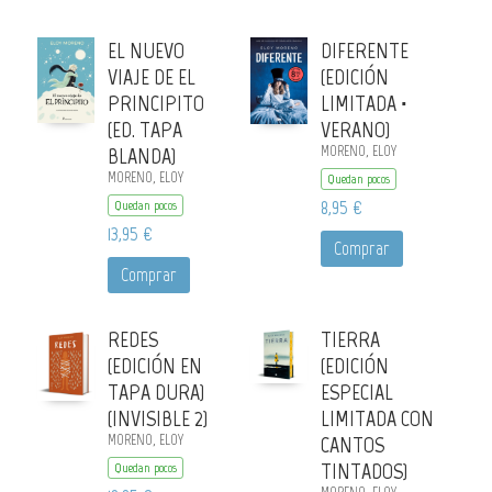
EL NUEVO
DIFERENTE
VIAJE DE EL
(EDICIÓN
PRINCIPITO
LIMITADA ·
(ED. TAPA
VERANO)
BLANDA)
MORENO, ELOY
MORENO, ELOY
Quedan pocos
8,95 €
Quedan pocos
13,95 €
Comprar
Comprar
REDES
TIERRA
(EDICIÓN EN
(EDICIÓN
TAPA DURA)
ESPECIAL
(INVISIBLE 2)
LIMITADA CON
MORENO, ELOY
CANTOS
TINTADOS)
Quedan pocos