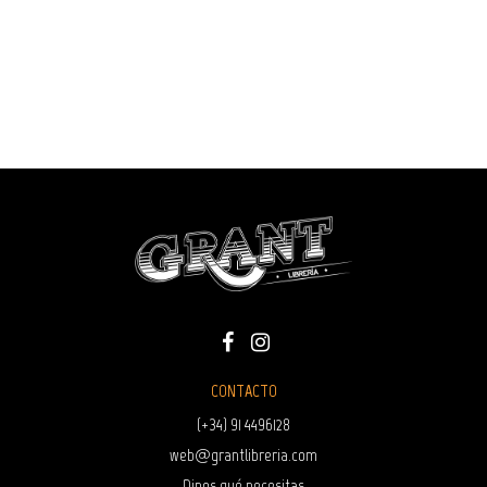
CONTACTO
(+34) 91 4496128
web@grantlibreria.com
Dinos qué necesitas