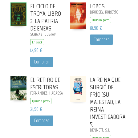
EL CICLO DE
LOBOS
TROYA. LIBRO
BRODSKY, ROBERTO
3: LA PATRIA
Quedan pocos
DE ENEAS
18,90 €
SCHWAB, GUSTAV
Comprar
En stock
12,90 €
Comprar
EL RETIRO DE
LA REINA QUE
ESCRITORAS
SURGIÓ DEL
FERNÁNDEZ, HADASSA
FRÍO (SU
MAJESTAD, LA
Quedan pocos
21,90 €
REINA
INVESTIGADORA
Comprar
5)
BENNETT, S.J.
Quedan pocos