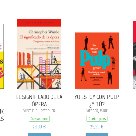
E
EL SIGNIFICADO DE LA
YO ESTOY CON PULP,
ÓPERA
¿Y TÚ?
NK
WINTLE, CHIRSTOPHER
WEBBER, MARK
LS
Quedan pocos
Quedan pocos
28,00 €
29,90 €