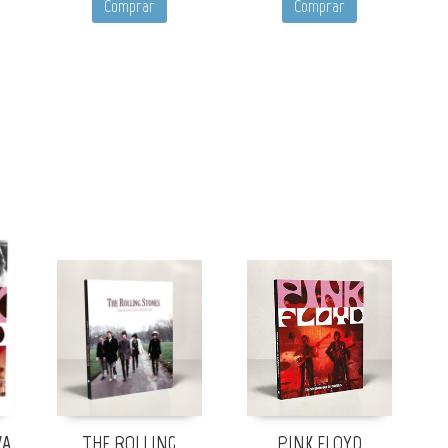
Comprar
Comprar
VA
THE ROLLING
PINK FLOYD