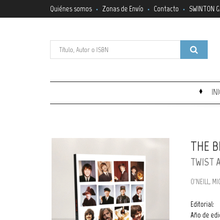
Quiénes somos
Zonas de Envío
Contacto
SWINTON G
IN
THE B
TWIST 
O'NEILL, M
Editorial:
Año de edi