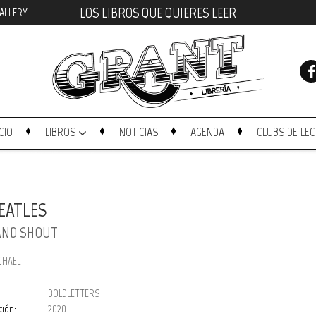
LOS LIBROS QUE QUIERES LEER
ALLERY
ICIO
LIBROS
NOTICIAS
AGENDA
CLUBS DE LE
EATLES
AND SHOUT
ICHAEL
BOLDLETTERS
ción:
2020