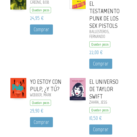
GREENE, BOB
EL
TESTAMENTO
Quedan pocos
24,95 €
PUNK DE LOS
SEX PISTOLS
Comprar
BALLESTEROS,
FERNANDO
Quedan pocos
22,00 €
Comprar
YO ESTOY CON
EL UNIVERSO
PULP, ¿Y TÚ?
DE TAYLOR
WEBBER, MARK
SWIFT
ZAHRA, JESS
Quedan pocos
29,90 €
Quedan pocos
10,50 €
Comprar
Comprar