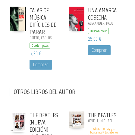
CAJAS DE
UNA AMARGA
MÚSICA
COSECHA
DIFÍCILES DE
ALEXANDER, PAUL
PARAR
Quedan pocos
PRIETO, CARLOS
25,00 €
Quedan pocos
Comprar
17,90 €
Comprar
OTROS LIBROS DEL AUTOR
THE BEATLES
THE BEATLES
(NUEVA
O'NEILL, MICHAEL
EDICIÓN)
Ahora no hay ¿Lo
buscamos? Escribenos