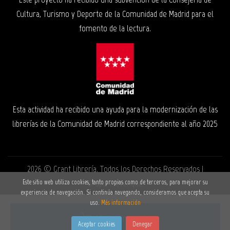
Cultura, Turismo y Deporte de la Comunidad de Madrid para el
fomento de la lectura.
Esta actividad ha recibido una ayuda para la modernización de las
librerías de la Comunidad de Madrid correspondiente al año 2025
2026 ©
Grant Librería
. Todos los Derechos Reservados |
Grupo Trevenque
Este sitio web utiliza cookies, tanto propias como de terceros, para mejorar su
experiencia de navegación. Si continúa navegando, consideramos que acepta su
uso.
Más información
Añadir a mi cesta
Aceptar cookies
Denegar