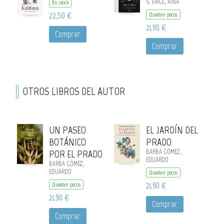
S. ERICE, AINA
En stock
22,50 €
Quedan pocos
21,90 €
Comprar
Comprar
OTROS LIBROS DEL AUTOR
UN PASEO
EL JARDÍN DEL
BOTÁNICO
PRADO
POR EL PRADO
BARBA GÓMEZ,
EDUARDO
BARBA GÓMEZ,
EDUARDO
Quedan pocos
21,90 €
Quedan pocos
21,90 €
Comprar
Comprar