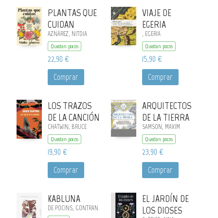
PLANTAS QUE
VIAJE DE
CUIDAN
EGERIA
AZNÁREZ, NITDIA
, EGERIA
Quedan pocos
Quedan pocos
22,90 €
15,90 €
Comprar
Comprar
LOS TRAZOS
ARQUITECTOS
DE LA CANCIÓN
DE LA TIERRA
CHATWIN, BRUCE
SAMSON, MAXIM
Quedan pocos
Quedan pocos
19,90 €
23,90 €
Comprar
Comprar
KABLUNA
EL JARDÍN DE
DE POCINS, GONTRAN
LOS DIOSES