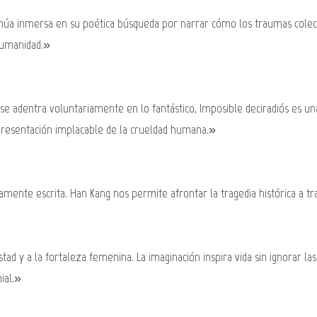
inúa inmersa en su poética búsqueda por narrar cómo los traumas colecti
nhumanidad.»
 se adentra voluntariamente en lo fantástico, Imposible deciradiós es u
representación implacable de la crueldad humana.»
amente escrita. Han Kang nos permite afrontar la tragedia histórica a t
stad y a la fortaleza femenina. La imaginación inspira vida sin ignorar l
ial.»