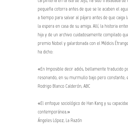
carpintería en la isla de Jeju, ha sido trasladada 
pequeña cotorra antes de que se le acaben el agua
a tiempo para salvar al pájaro antes de que caiga 
la espera en casa de su amiga. Allí, la historia en
hija y de un archivo cuidadosamente compilado que
premio Nobel y galardonada con el Médicis Étranger
ha dicho:
«En Imposible decir adiós, bellamente traducido 
resonando, en su murmullo bajo pero constante, e
Rodrigo Blanco Calderón, ABC
«El enfoque sociológico de Han Kang y su capacidad
contemporánea.»
Ángeles López, La Razón