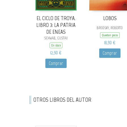
EL CICLO DE TROYA.
LOBOS
LIBRO 3: LA PATRIA
BRODSKY, ROBERTO
DE ENEAS
Quedan pocos
SCHWAB, GUSTAV
18,90 €
En stock
12,90 €
Comprar
Comprar
OTROS LIBROS DEL AUTOR