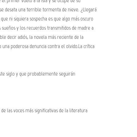
e el primer vuelo a la isla y se ocupe de su
se desata una terrible tormenta de nieve. ¿Llegará
o que ni siquiera sospecha es que algo más oscuro
 los sueños y los recuerdos transmitidos de madre a
e decir adiós, la novela más reciente de la
 una poderosa denuncia contra el olvido.La crítica
ste siglo y que probablemente seguirán
 las voces más significativas de la literatura