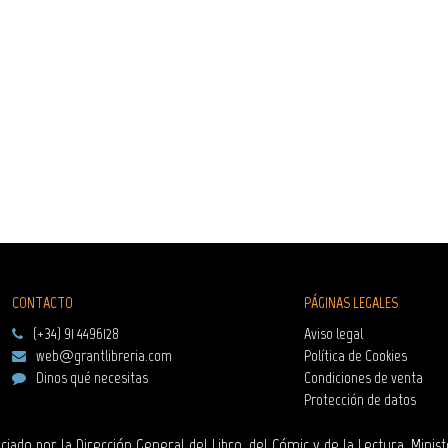
CONTACTO
PÁGINAS LEGALES
(+34) 91 4496128
Aviso legal
web@grantlibreria.com
Política de Cookies
Dinos qué necesitas
Condiciones de venta
Protección de datos
ciado por la Dirección General del Libro, del Cómic y de la Lectura, Minist