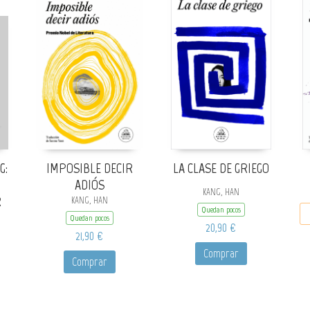
G:
IMPOSIBLE DECIR
LA CLASE DE GRIEGO
ADIÓS
KANG, HAN
R
KANG, HAN
Quedan pocos
Quedan pocos
20,90 €
21,90 €
Comprar
Comprar