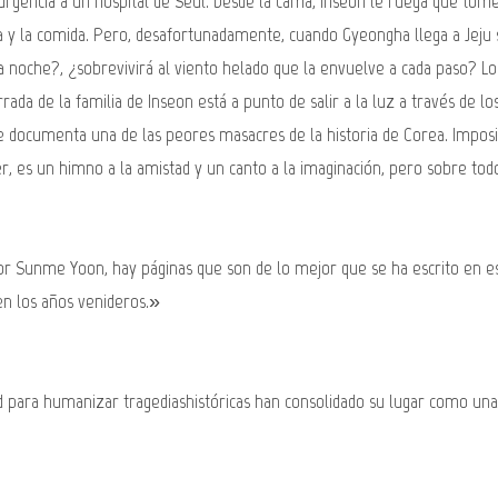
de urgencia a un hospital de Seúl. Desde la cama, Inseon le ruega que tom
 y la comida. Pero, desafortunadamente, cuando Gyeongha llega a Jeju 
la noche?, ¿sobrevivirá al viento helado que la envuelve a cada paso? L
terrada de la familia de Inseon está a punto de salir a la luz a través de
 documenta una de las peores masacres de la historia de Corea. Imposibl
, es un himno a la amistad y un canto a la imaginación, pero sobre todo
por Sunme Yoon, hay páginas que son de lo mejor que se ha escrito en e
n los años venideros.»
 para humanizar tragediashistóricas han consolidado su lugar como una de