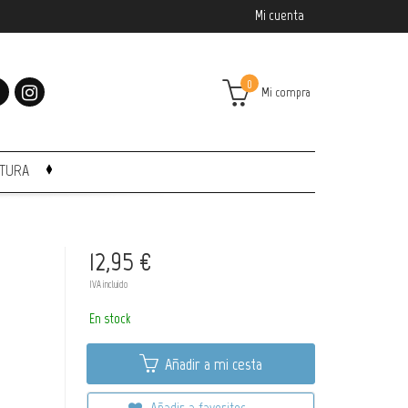
Mi cuenta
0
Mi compra
CTURA
12,95 €
IVA incluido
En stock
Añadir a mi cesta
Añadir a favoritos