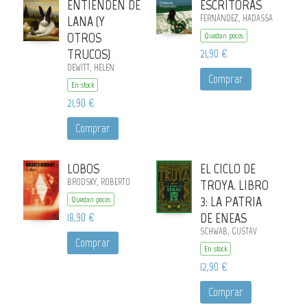
ENTIENDEN DE
ESCRITORAS
LANA (Y
FERNÁNDEZ, HADASSA
OTROS
Quedan pocos
TRUCOS)
21,90 €
DEWITT, HELEN
Comprar
En stock
21,90 €
Comprar
LOBOS
EL CICLO DE
BRODSKY, ROBERTO
TROYA. LIBRO
3: LA PATRIA
Quedan pocos
18,90 €
DE ENEAS
SCHWAB, GUSTAV
Comprar
En stock
12,90 €
Comprar