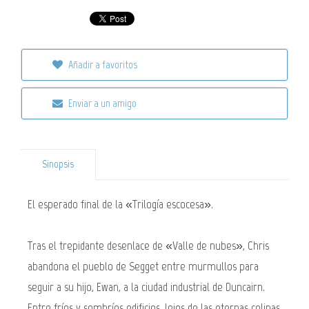
Añadir a favoritos
Enviar a un amigo
Sinopsis
El esperado final de la «Trilogía escocesa».
Tras el trepidante desenlace de «Valle de nubes», Chris
abandona el pueblo de Segget entre murmullos para
seguir a su hijo, Ewan, a la ciudad industrial de Duncairn.
Entre fríos y sombríos edificios, lejos de las eternas colinas