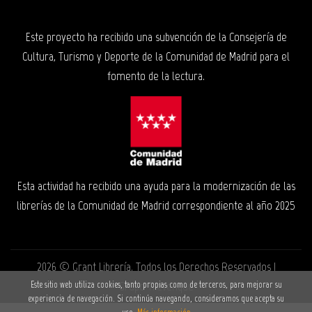
Este proyecto ha recibido una subvención de la Consejería de
Cultura, Turismo y Deporte de la Comunidad de Madrid para el
fomento de la lectura.
Esta actividad ha recibido una ayuda para la modernización de las
librerías de la Comunidad de Madrid correspondiente al año 2025
2026 ©
Grant Librería
. Todos los Derechos Reservados |
Grupo Trevenque
Este sitio web utiliza cookies, tanto propias como de terceros, para mejorar su
experiencia de navegación. Si continúa navegando, consideramos que acepta su