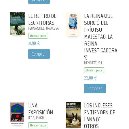
EL RETIRO DE
LA REINA QUE
ESCRITORAS
SURGIÓ DEL
FERNÁNDEZ, HADASSA
FRÍO (SU
MAJESTAD, LA
Quedan pocos
21,90 €
REINA
INVESTIGADORA
Comprar
5)
BENNETT, S.J.
Quedan pocos
22,00 €
Comprar
UNA
LOS INGLESES
EXPOSICIÓN
ENTIENDEN DE
IEDA, MAGRI
LANA (Y
OTROS
Quedan pocos