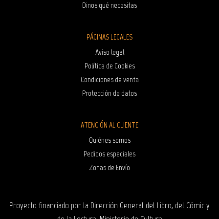
Dinos qué necesitas
PÁGINAS LEGALES
Aviso legal
Política de Cookies
Condiciones de venta
Protección de datos
ATENCIÓN AL CLIENTE
Quiénes somos
Pedidos especiales
Zonas de Envío
Proyecto financiado por la Dirección General del Libro, del Cómic y