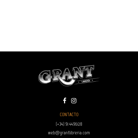
CONTACTO
(+34) 91 4496128
web@grantlibreria.com