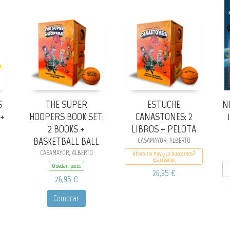
S
THE SUPER
ESTUCHE
N
 +
HOOPERS BOOK SET:
CANASTONES: 2
2 BOOKS +
LIBROS + PELOTA
BASKETBALL BALL
CASAMAYOR, ALBERTO
CASAMAYOR, ALBERTO
Ahora no hay ¿Lo buscamos?
Escribenos
Quedan pocos
26,95 €
26,95 €
Comprar