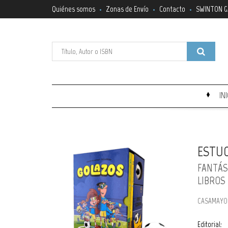
Quiénes somos
Zonas de Envío
Contacto
SWINTON G
IN
ESTUC
FANTÁS
LIBROS
CASAMAYO
Editorial: