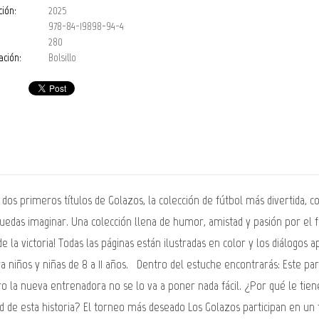
ción:
2025
978-84-19898-94-4
280
ación:
Bolsillo
 dos primeros títulos de Golazos, la colección de fútbol más divertida, 
puedas imaginar. Una colección llena de humor, amistad y pasión por el 
 la victoria! Todas las páginas están ilustradas en color y los diálogos 
niños y niñas de 8 a 11 años. Dentro del estuche encontrarás: Este par
ro la nueva entrenadora no se lo va a poner nada fácil. ¿Por qué le t
ad de esta historia? El torneo más deseado Los Golazos participan en 