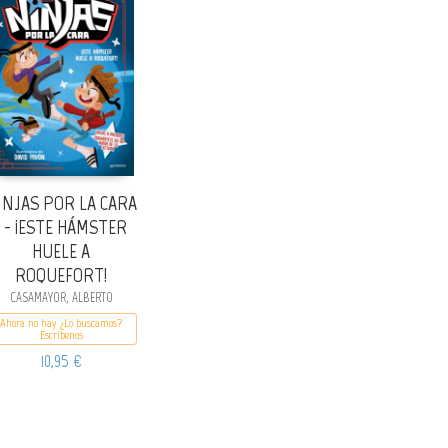
INJAS POR LA CARA
1 - ¡ESTE HÁMSTER
HUELE A
ROQUEFORT!
CASAMAYOR, ALBERTO
Ahora no hay ¿Lo buscamos?
Escribenos
10,95 €