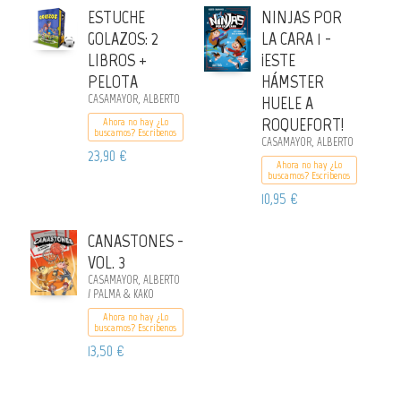
ESTUCHE
NINJAS POR
GOLAZOS: 2
LA CARA 1 -
LIBROS +
¡ESTE
PELOTA
HÁMSTER
CASAMAYOR, ALBERTO
HUELE A
ROQUEFORT!
Ahora no hay ¿Lo
buscamos? Escribenos
CASAMAYOR, ALBERTO
23,90 €
Ahora no hay ¿Lo
buscamos? Escribenos
10,95 €
CANASTONES -
VOL. 3
CASAMAYOR, ALBERTO
/ PALMA & KAKO
Ahora no hay ¿Lo
buscamos? Escribenos
13,50 €