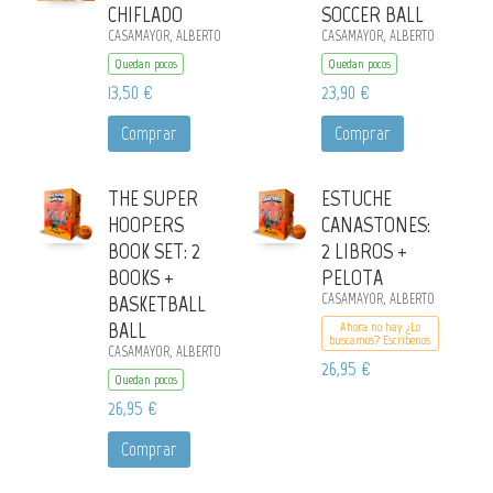
CHIFLADO
SOCCER BALL
CASAMAYOR, ALBERTO
CASAMAYOR, ALBERTO
Quedan pocos
Quedan pocos
13,50 €
23,90 €
Comprar
Comprar
THE SUPER
ESTUCHE
HOOPERS
CANASTONES:
BOOK SET: 2
2 LIBROS +
BOOKS +
PELOTA
BASKETBALL
CASAMAYOR, ALBERTO
BALL
Ahora no hay ¿Lo
buscamos? Escribenos
CASAMAYOR, ALBERTO
26,95 €
Quedan pocos
26,95 €
Comprar