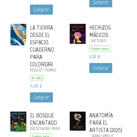
Comprar
Comprar
LA TIERRA
HECHIZOS
DESDE EL
MÁGICOS
ESPACIO.
, ARCTURUS
CUADERNO
Quedan pocos
PARA
11,00 €
COLOREAR
Comprar
PESQUET, THOMAS
En stock
14,90 €
Comprar
EL BOSQUE
ANATOMÍA
ENCANTADO
PARA EL
BRZOZOWSKA, MARÍA
ARTISTA (2025)
, SARAH SIMBLET
Quedan pocos