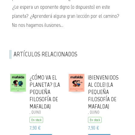
¿Le espera un oponente digno (o dispuesto) en este
planeta? ¿Aprenderá alguna gran lección por el camino?
No nos hagamos ilusiones...
ARTÍCULOS RELACIONADOS
¿CÓMO VA EL
¡BIENVENIDOS
PLANETA? (LA
AL COLE! (LA
PEQUEÑA
PEQUEÑA
FILOSOFÍA DE
FILOSOFÍA DE
MAFALDA)
MAFALDA)
, QUINO
, QUINO
En stock
En stock
7,90 €
7,90 €