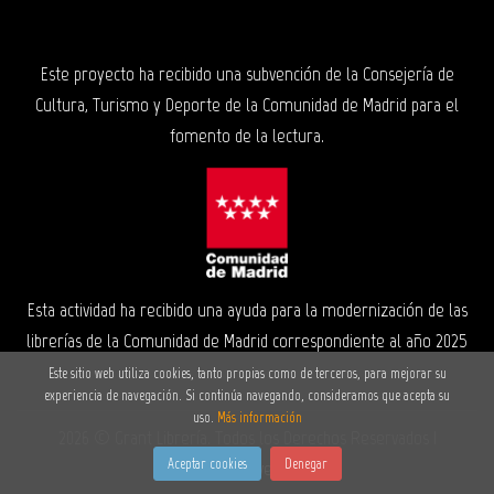
Este proyecto ha recibido una subvención de la Consejería de
Cultura, Turismo y Deporte de la Comunidad de Madrid para el
fomento de la lectura.
Esta actividad ha recibido una ayuda para la modernización de las
librerías de la Comunidad de Madrid correspondiente al año 2025
Este sitio web utiliza cookies, tanto propias como de terceros, para mejorar su
experiencia de navegación. Si continúa navegando, consideramos que acepta su
uso.
Más información
2026 ©
Grant Librería
. Todos los Derechos Reservados |
Aceptar cookies
Denegar
Grupo Trevenque