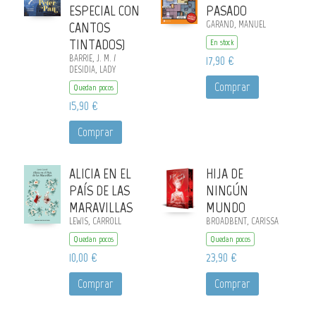
ESPECIAL CON
PASADO
CANTOS
GARAND, MANUEL
TINTADOS)
En stock
BARRIE, J. M. /
17,90 €
DESIDIA, LADY
Comprar
Quedan pocos
15,90 €
Comprar
ALICIA EN EL
HIJA DE
PAÍS DE LAS
NINGÚN
MARAVILLAS
MUNDO
LEWIS, CARROLL
BROADBENT, CARISSA
Quedan pocos
Quedan pocos
10,00 €
23,90 €
Comprar
Comprar