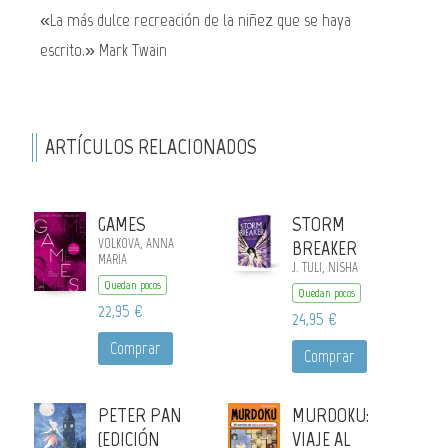
«La más dulce recreación de la niñez que se haya
escrito.» Mark Twain
ARTÍCULOS RELACIONADOS
GAMES
STORM
VOLKOVA, ANNA
BREAKER
MARIA
J. TULI, NISHA
Quedan pocos
Quedan pocos
22,95 €
24,95 €
Comprar
Comprar
PETER PAN
MURDOKU:
(EDICIÓN
VIAJE AL