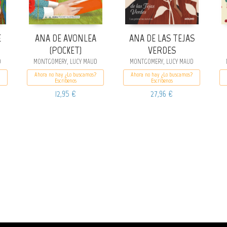
E
ANA DE AVONLEA
ANA DE LAS TEJAS
(POCKET)
VERDES
D
MONTGOMERY, LUCY MAUD
MONTGOMERY, LUCY MAUD
Ahora no hay ¿Lo buscamos?
Ahora no hay ¿Lo buscamos?
Escribenos
Escribenos
12,95 €
27,96 €