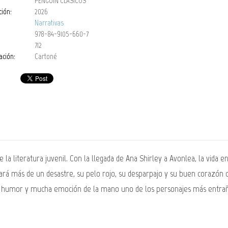
PENGUIN CLÁSICOS
ción:
2026
Narrativas
978-84-9105-660-7
712
ación:
Cartoné
de la literatura juvenil. Con la llegada de Ana Shirley a Avonlea, la vida 
á más de un desastre, su pelo rojo, su desparpajo y su buen corazón c
a, humor y mucha emoción de la mano uno de los personajes más entrañab