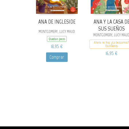
ANA DE INGLESIDE
ANA Y LA CASA D
SUS SUEÑOS
MONTGOMERY, LUCY MAUD
MONTGOMERY, LUCY MAU
Quedan pocos
Ahora no hay ¿Lo buscamos?
18,95 €
Escribenos
16,95 €
Comprar