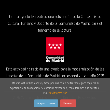
Este proyecto ha recibido una subvención de la Consejería de
Cultura, Turismo y Deporte de la Comunidad de Madrid para el
fomento de la lectura.
Esta actividad ha recibido una ayuda para la modernización de las
librerías de la Comunidad de Madrid correspondiente al año 2025
Este sitio web utiliza cookies, tanto propias como de terceros, para mejorar su
experiencia de navegación. Si continúa navegando, consideramos que acepta su
uso.
Más información
2026 ©
Grant Librería
. Todos los Derechos Reservados |
Aceptar cookies
Denegar
Grupo Trevenque