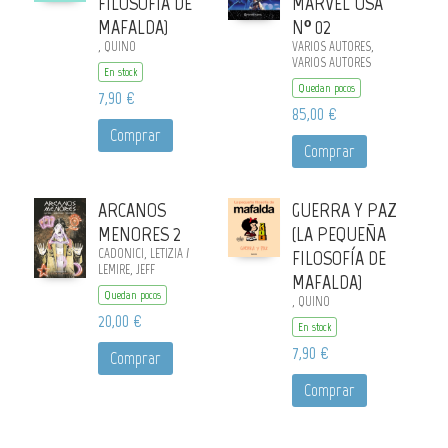
FILOSOFÍA DE
MARVEL USA
MAFALDA)
Nº 02
, QUINO
VARIOS AUTORES,
VARIOS AUTORES
En stock
Quedan pocos
7,90 €
85,00 €
Comprar
Comprar
ARCANOS
GUERRA Y PAZ
MENORES 2
(LA PEQUEÑA
CADONICI, LETIZIA /
FILOSOFÍA DE
LEMIRE, JEFF
MAFALDA)
Quedan pocos
, QUINO
20,00 €
En stock
7,90 €
Comprar
Comprar