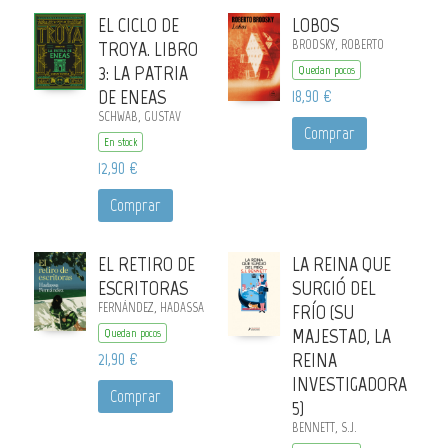
EL CICLO DE
LOBOS
TROYA. LIBRO
BRODSKY, ROBERTO
3: LA PATRIA
Quedan pocos
DE ENEAS
18,90 €
SCHWAB, GUSTAV
Comprar
En stock
12,90 €
Comprar
EL RETIRO DE
LA REINA QUE
ESCRITORAS
SURGIÓ DEL
FERNÁNDEZ, HADASSA
FRÍO (SU
MAJESTAD, LA
Quedan pocos
21,90 €
REINA
INVESTIGADORA
Comprar
5)
BENNETT, S.J.