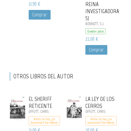
21,90 €
REINA
INVESTIGADORA
Comprar
5)
BENNETT, S.J.
Quedan pocos
22,00 €
Comprar
OTROS LIBROS DEL AUTOR
EL SHERIFF
LA LEY DE LOS
RETICENTE
CERROS
OFFUTT, CHRIS
OFFUTT, CHRIS
Ahora no hay ¿Lo
Ahora no hay ¿Lo
buscamos? Escribenos
buscamos? Escribenos
21,00 €
20,00 €