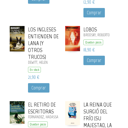
12,90 €
Comprar
LOS INGLESES
LOBOS
ENTIENDEN DE
BRODSKY, ROBERTO
LANA (Y
Quedan pocos
OTROS
18,90 €
TRUCOS)
Comprar
DEWITT, HELEN
En stock
21,90 €
Comprar
EL RETIRO DE
LA REINA QUE
ESCRITORAS
SURGIÓ DEL
FERNÁNDEZ, HADASSA
FRÍO (SU
MAJESTAD, LA
Quedan pocos