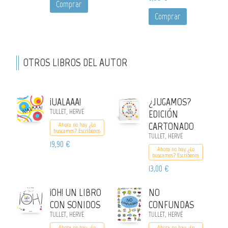
Comprar
Comprar
OTROS LIBROS DEL AUTOR
¡UALAAA!
¿JUGAMOS?
TULLET, HERVÉ
EDICIÓN
CARTONADO
Ahora no hay ¿Lo
buscamos? Escribenos
TULLET, HERVÉ
19,90 €
Ahora no hay ¿Lo
buscamos? Escribenos
13,00 €
¡OH! UN LIBRO
NO
CON SONIDOS
CONFUNDAS
TULLET, HERVÉ
TULLET, HERVÉ
Ahora no hay ¿Lo
Ahora no hay ¿Lo