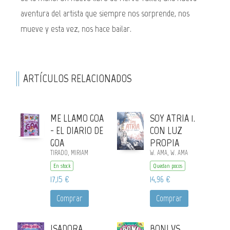
aventura del artista que siempre nos sorprende, nos
mueve y esta vez, nos hace bailar.
ARTÍCULOS RELACIONADOS
ME LLAMO GOA
SOY ATRIA 1.
- EL DIARIO DE
CON LUZ
GOA
PROPIA
TIRADO, MIRIAM
W. AMA, W. AMA
En stock
Quedan pocos
17,15 €
14,96 €
Comprar
Comprar
ISADORA
BONI VS.