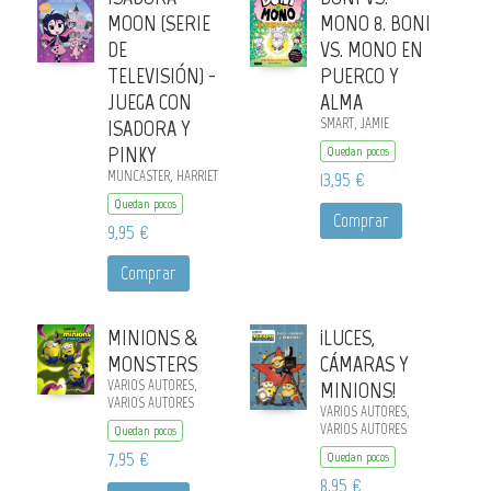
MOON (SERIE
MONO 8. BONI
DE
VS. MONO EN
TELEVISIÓN) -
PUERCO Y
JUEGA CON
ALMA
ISADORA Y
SMART, JAMIE
PINKY
Quedan pocos
MUNCASTER, HARRIET
13,95 €
Quedan pocos
Comprar
9,95 €
Comprar
MINIONS &
¡LUCES,
MONSTERS
CÁMARAS Y
VARIOS AUTORES,
MINIONS!
VARIOS AUTORES
VARIOS AUTORES,
VARIOS AUTORES
Quedan pocos
7,95 €
Quedan pocos
8,95 €