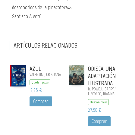
desconocidos de la pinacoteca».
Santiago Alverú
ARTÍCULOS RELACIONADOS
AZUL
ODISEA. UNA
VALENTINI, CRISTIANA
ADAPTACIÓN
ILUSTRADA
Quedan pocos
19,95 €
B. POWELL, BARRY /
LISOWIEC, JOANNA /
HOMERO, HOMERO
Comprar
Quedan pocos
27,90 €
Comprar