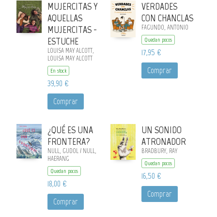
MUJERCITAS Y
VERDADES
AQUELLAS
CON CHANCLAS
MUJERCITAS -
FAGUNDO, ANTONIO
ESTUCHE
Quedan pocos
LOUISA MAY ALCOTT,
17,95 €
LOUISA MAY ALCOTT
Comprar
En stock
39,90 €
Comprar
¿QUÉ ES UNA
UN SONIDO
FRONTERA?
ATRONADOR
NULL, GUDOL / NULL,
BRADBURY, RAY
HAERANG
Quedan pocos
Quedan pocos
16,50 €
18,00 €
Comprar
Comprar