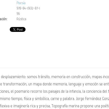
Poesía
978-84-19132-87-1
96
ación:
Rústica
desplazamiento: somos tránsito, memoria en construcción, mapas incom
nte transformación, un mapa donde memoria, lenguaje y emoción se ent
es, el poemario recorre los paisajes de la infancia, la conciencia del ti
ismo tiempo, física y simbólica, carne y palabra. Jorge Fernández Gonza
eflexiva e imaginería rica y precisa, Topografía marina propone una poé