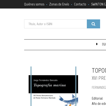
Quiénes somos
Zonas de Envío
Contacto
SWINTON G
IN
TOPO
XVI PR
FERNANDEZ
Editorial:
Año de edi