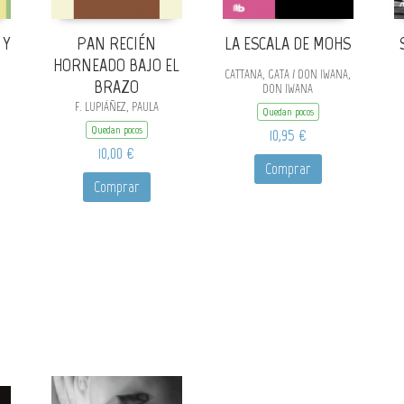
 Y
PAN RECIÉN
LA ESCALA DE MOHS
HORNEADO BAJO EL
CATTANA, GATA / DON IWANA,
BRAZO
DON IWANA
F. LUPIÁÑEZ, PAULA
Quedan pocos
Quedan pocos
10,95 €
10,00 €
Comprar
Comprar