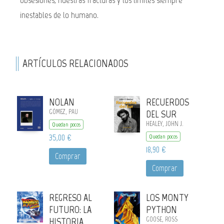
inestables de lo humano.
ARTÍCULOS RELACIONADOS
NOLAN
RECUERDOS
GÓMEZ, PAU
DEL SUR
HEALEY, JOHN J.
Quedan pocos
35,00 €
Quedan pocos
18,90 €
Comprar
Comprar
REGRESO AL
LOS MONTY
FUTURO: LA
PYTHON
HISTORIA
GOOSE, ROSS