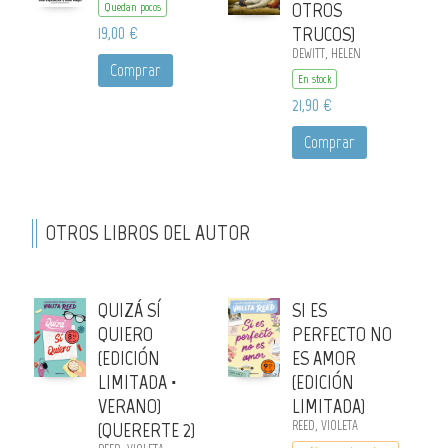
OTROS
Quedan pocos
19,00 €
TRUCOS)
DEWITT, HELEN
Comprar
En stock
21,90 €
Comprar
OTROS LIBROS DEL AUTOR
QUIZÁ SÍ
SI ES
QUIERO
PERFECTO NO
(EDICIÓN
ES AMOR
LIMITADA ·
(EDICIÓN
VERANO)
LIMITADA)
(QUERERTE 2)
REED, VIOLETA