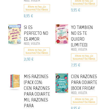
REED, VIOLETA
Ahora no hay ¿Lo
buscamos? Escribenos
Ahora no hay ¿Lo
9,95 €
buscamos? Escribenos
8,95 €
SI ES
YO TAMBIEN
PERFECTO NO
NO ES TE
ES AMOR
QUIERO
REED, VIOLETA
(LIMITED)
REED, VIOLETA
Ahora no hay ¿Lo
buscamos? Escribenos
Ahora no hay ¿Lo
21,90 €
buscamos? Escribenos
7,95 €
MIS RAZONES
CIEN RAZONES
(PACK CON:
PARA ODIARTE
CIEN RAZONES
(BOOK FRIDAY
PARA ODIARTE
REED, VIOLETA
MIL RAZONES
Ahora no hay ¿Lo
buscamos? Escribenos
PARA
8,95 €