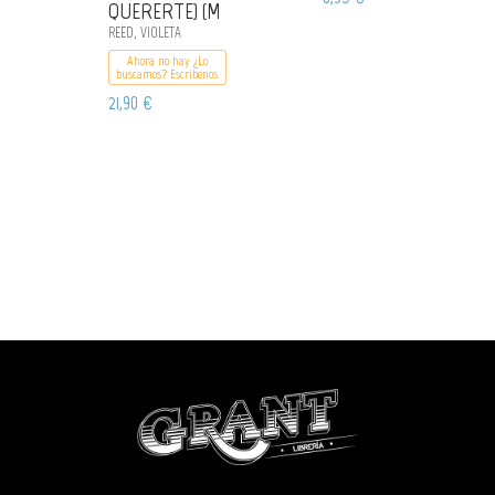
QUERERTE) (M
REED, VIOLETA
Ahora no hay ¿Lo
buscamos? Escribenos
21,90 €