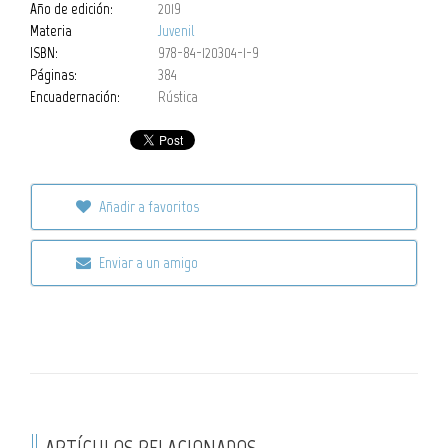
Año de edición:
2019
Materia
Juvenil
ISBN:
978-84-120304-1-9
Páginas:
384
Encuadernación:
Rústica
Añadir a favoritos
Enviar a un amigo
ARTÍCULOS RELACIONADOS