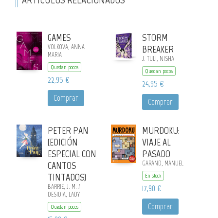
GAMES
STORM
VOLKOVA, ANNA
BREAKER
MARIA
J. TULI, NISHA
Quedan pocos
Quedan pocos
22,95 €
24,95 €
Comprar
Comprar
PETER PAN
MURDOKU:
(EDICIÓN
VIAJE AL
ESPECIAL CON
PASADO
CANTOS
GARAND, MANUEL
TINTADOS)
En stock
BARRIE, J. M. /
17,90 €
DESIDIA, LADY
Comprar
Quedan pocos