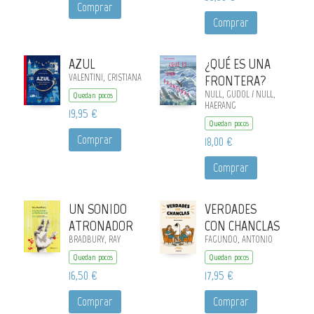
Comprar
Comprar
AZUL
¿QUÉ ES UNA
VALENTINI, CRISTIANA
FRONTERA?
NULL, GUDOL / NULL,
Quedan pocos
HAERANG
19,95 €
Quedan pocos
Comprar
18,00 €
Comprar
UN SONIDO
VERDADES
ATRONADOR
CON CHANCLAS
BRADBURY, RAY
FAGUNDO, ANTONIO
Quedan pocos
Quedan pocos
16,50 €
17,95 €
Comprar
Comprar