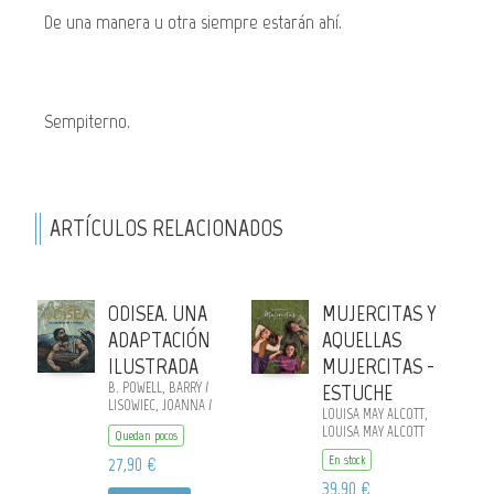
De una manera u otra siempre estarán ahí.
Sempiterno.
ARTÍCULOS RELACIONADOS
ODISEA. UNA
MUJERCITAS Y
ADAPTACIÓN
AQUELLAS
ILUSTRADA
MUJERCITAS -
B. POWELL, BARRY /
ESTUCHE
LISOWIEC, JOANNA /
LOUISA MAY ALCOTT,
HOMERO, HOMERO
LOUISA MAY ALCOTT
Quedan pocos
27,90 €
En stock
39,90 €