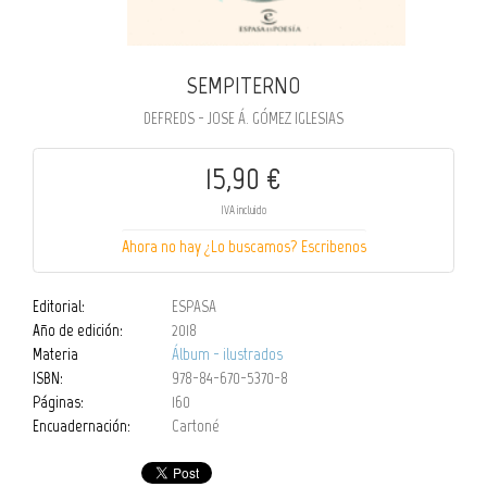
SEMPITERNO
DEFREDS - JOSE Á. GÓMEZ IGLESIAS
15,90 €
IVA incluido
Ahora no hay ¿Lo buscamos? Escribenos
Editorial:
ESPASA
Año de edición:
2018
Materia
Álbum - ilustrados
ISBN:
978-84-670-5370-8
Páginas:
160
Encuadernación:
Cartoné