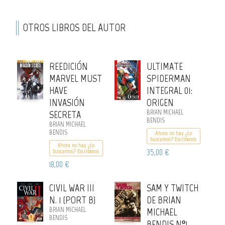
OTROS LIBROS DEL AUTOR
REEDICIÓN
ULTIMATE
MARVEL MUST
SPIDERMAN
HAVE
INTEGRAL 01:
INVASIÓN
ORIGEN
SECRETA
BRIAN MICHAEL
BENDIS
BRIAN MICHAEL
BENDIS
Ahora no hay ¿Lo
buscamos? Escribenos
Ahora no hay ¿Lo
35,00 €
buscamos? Escribenos
18,00 €
CIVIL WAR III
SAM Y TWITCH
N. 1 (PORT B)
DE BRIAN
BRIAN MICHAEL
MICHAEL
BENDIS
BENDIS Nº1