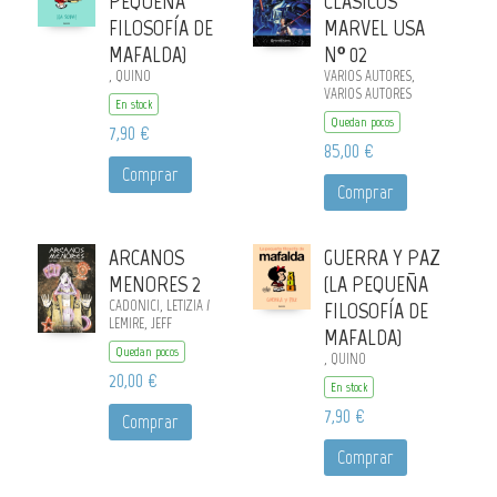
PEQUEÑA
CLÁSICOS
FILOSOFÍA DE
MARVEL USA
MAFALDA)
Nº 02
, QUINO
VARIOS AUTORES,
VARIOS AUTORES
En stock
Quedan pocos
7,90 €
85,00 €
Comprar
Comprar
ARCANOS
GUERRA Y PAZ
MENORES 2
(LA PEQUEÑA
CADONICI, LETIZIA /
FILOSOFÍA DE
LEMIRE, JEFF
MAFALDA)
Quedan pocos
, QUINO
20,00 €
En stock
7,90 €
Comprar
Comprar