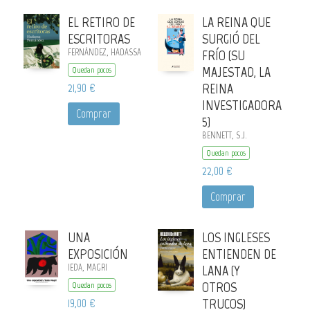
EL RETIRO DE
LA REINA QUE
ESCRITORAS
SURGIÓ DEL
FERNÁNDEZ, HADASSA
FRÍO (SU
MAJESTAD, LA
Quedan pocos
21,90 €
REINA
INVESTIGADORA
Comprar
5)
BENNETT, S.J.
Quedan pocos
22,00 €
Comprar
UNA
LOS INGLESES
EXPOSICIÓN
ENTIENDEN DE
IEDA, MAGRI
LANA (Y
OTROS
Quedan pocos
19,00 €
TRUCOS)