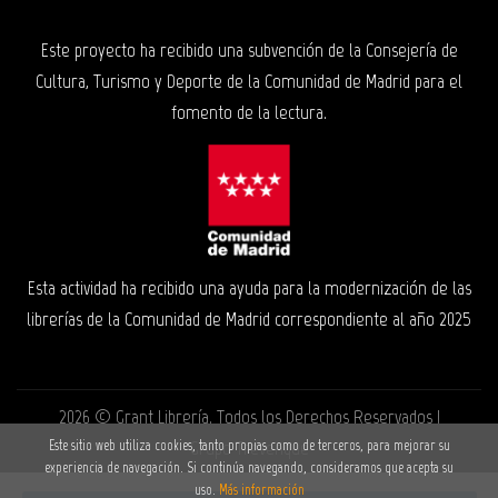
Este proyecto ha recibido una subvención de la Consejería de
Cultura, Turismo y Deporte de la Comunidad de Madrid para el
fomento de la lectura.
Esta actividad ha recibido una ayuda para la modernización de las
librerías de la Comunidad de Madrid correspondiente al año 2025
2026 ©
Grant Librería
. Todos los Derechos Reservados |
Grupo Trevenque
Este sitio web utiliza cookies, tanto propias como de terceros, para mejorar su
experiencia de navegación. Si continúa navegando, consideramos que acepta su
uso.
Más información