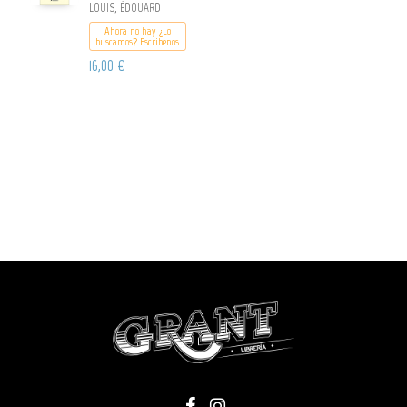
LOUIS, ÉDOUARD
Ahora no hay ¿Lo
buscamos? Escribenos
16,00 €