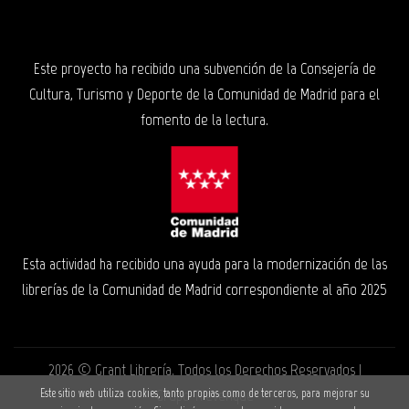
Este proyecto ha recibido una subvención de la Consejería de
Cultura, Turismo y Deporte de la Comunidad de Madrid para el
fomento de la lectura.
Esta actividad ha recibido una ayuda para la modernización de las
librerías de la Comunidad de Madrid correspondiente al año 2025
2026 ©
Grant Librería
. Todos los Derechos Reservados |
Grupo Trevenque
Este sitio web utiliza cookies, tanto propias como de terceros, para mejorar su