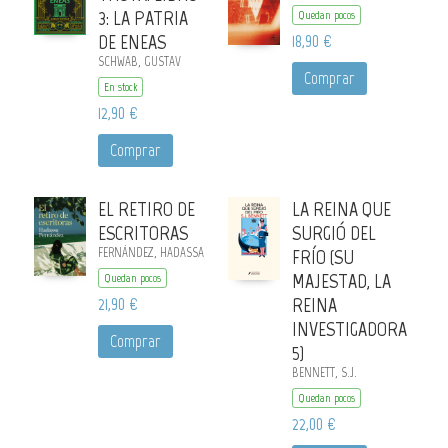
3: LA PATRIA
Quedan pocos
DE ENEAS
18,90 €
SCHWAB, GUSTAV
Comprar
En stock
12,90 €
Comprar
EL RETIRO DE
LA REINA QUE
ESCRITORAS
SURGIÓ DEL
FERNÁNDEZ, HADASSA
FRÍO (SU
MAJESTAD, LA
Quedan pocos
21,90 €
REINA
INVESTIGADORA
Comprar
5)
BENNETT, S.J.
Quedan pocos
22,00 €