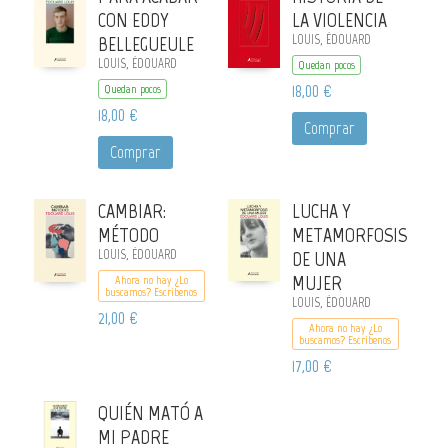
CON EDDY
LA VIOLENCIA
BELLEGUEULE
LOUIS, ÉDOUARD
LOUIS, ÉDOUARD
Quedan pocos
18,00 €
Quedan pocos
18,00 €
Comprar
Comprar
CAMBIAR:
LUCHA Y
MÉTODO
METAMORFOSIS
LOUIS, ÉDOUARD
DE UNA
MUJER
Ahora no hay ¿Lo
buscamos? Escribenos
LOUIS, ÉDOUARD
21,00 €
Ahora no hay ¿Lo
buscamos? Escribenos
17,00 €
QUIÉN MATÓ A
MI PADRE