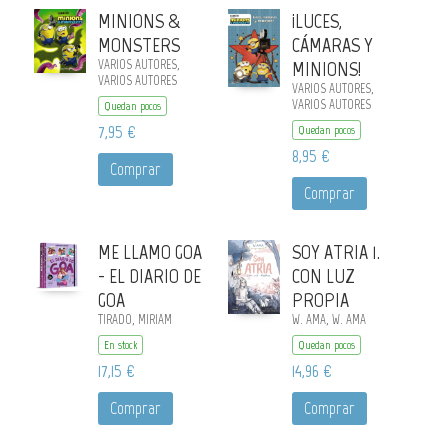
MINIONS &
¡LUCES,
MONSTERS
CÁMARAS Y
VARIOS AUTORES,
MINIONS!
VARIOS AUTORES
VARIOS AUTORES,
VARIOS AUTORES
Quedan pocos
7,95 €
Quedan pocos
8,95 €
Comprar
Comprar
ME LLAMO GOA
SOY ATRIA 1.
- EL DIARIO DE
CON LUZ
GOA
PROPIA
TIRADO, MIRIAM
W. AMA, W. AMA
En stock
Quedan pocos
17,15 €
14,96 €
Comprar
Comprar