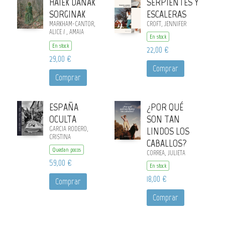
HAIEK DANAK
SERPIENTES Y
SORGINAK
ESCALERAS
MARKHAM-CANTOR,
CROFT, JENNIFER
ALICE / , AMAIA
En stock
NAUSIA PIMOULIER /
En stock
ANTÓN ARIAS,
22,00 €
BEGOÑA
29,00 €
Comprar
Comprar
ESPAÑA
¿POR QUÉ
OCULTA
SON TAN
GARCIA RODERO,
LINDOS LOS
CRISTINA
CABALLOS?
Quedan pocos
CORREA, JULIETA
59,00 €
En stock
18,00 €
Comprar
Comprar