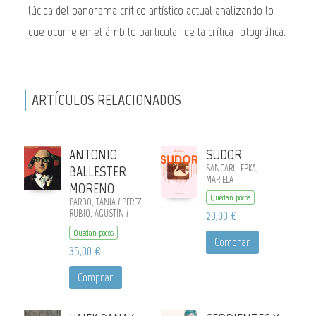
lúcida del panorama crítico artístico actual analizando lo
que ocurre en el ámbito particular de la crítica fotográfica.
ARTÍCULOS RELACIONADOS
ANTONIO
SUDOR
BALLESTER
SANCARI LEPKA,
MARIELA
MORENO
Quedan pocos
PARDO, TANIA / PÉREZ
RUBIO, AGUSTÍN /
20,00 €
PÉREZ BARREIRO,
Quedan pocos
GABRIEL / GUTIÉRREZ,
Comprar
SOLEDAD
35,00 €
Comprar