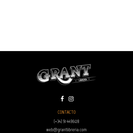
CONTACTO
(+34) 91 4496128
web@grantlibreria.com