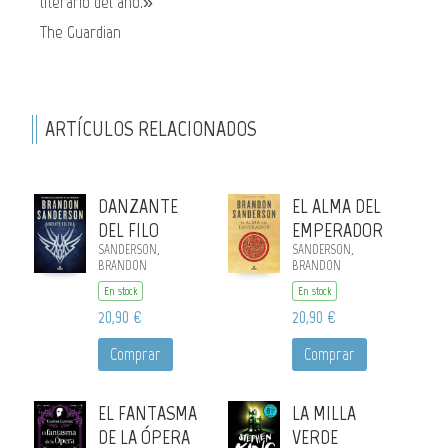
literario del año.»
The Guardian
ARTÍCULOS RELACIONADOS
DANZANTE
EL ALMA DEL
DEL FILO
EMPERADOR
SANDERSON,
SANDERSON,
BRANDON
BRANDON
En stock
En stock
20,90 €
20,90 €
Comprar
Comprar
EL FANTASMA
LA MILLA
DE LA ÓPERA
VERDE