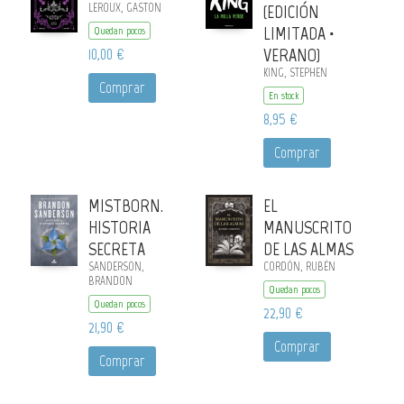
LEROUX, GASTON
(EDICIÓN
LIMITADA ·
Quedan pocos
10,00 €
VERANO)
KING, STEPHEN
Comprar
En stock
8,95 €
Comprar
MISTBORN.
EL
HISTORIA
MANUSCRITO
SECRETA
DE LAS ALMAS
SANDERSON,
CORDÓN, RUBÉN
BRANDON
Quedan pocos
Quedan pocos
22,90 €
21,90 €
Comprar
Comprar