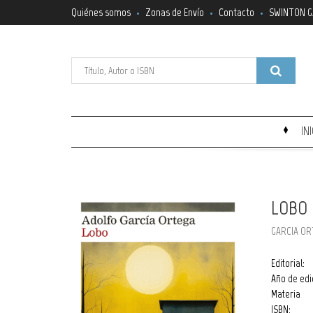
Quiénes somos
Zonas de Envío
Contacto
SWINTON G
IN
LOBO
GARCIA OR
Editorial:
Año de edi
Materia
ISBN: