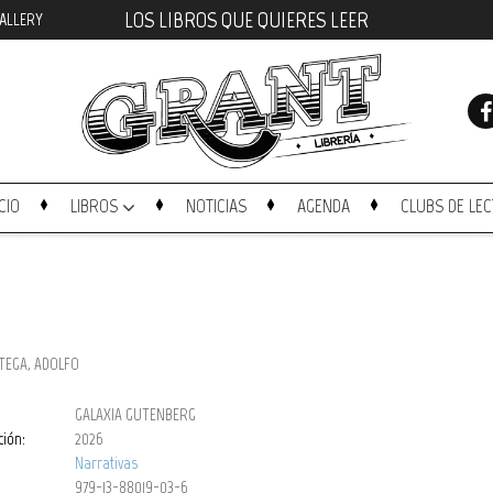
LOS LIBROS QUE QUIERES LEER
ALLERY
ICIO
LIBROS
NOTICIAS
AGENDA
CLUBS DE LE
TEGA, ADOLFO
GALAXIA GUTENBERG
ción:
2026
Narrativas
979-13-88019-03-6