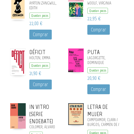
AYRTON ZANGWILL,
WOOLF, VIRGINIA
EDITH
Quedan pocos
Quedan pocos
22,95 €
22,00 €
Comprar
Comprar
DÉFICIT
PUTA
HOLTEN, EMMA
LAGORGETTE,
DOMINIQUE
Quedan pocos
Quedan pocos
21,90 €
20,90 €
Comprar
Comprar
IN VITRO
LETRA DE
(SERIE
MUJER
ENDEBATE)
CAMPOAMOR, CLARA /
BURGOS, CARMEN DE /
COLOMER, ÁLVARO
BERGES, CONSUELO /
Quedan pocos