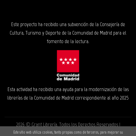
Este proyecto ha recibido una subvención de la Consejería de
Cultura, Turismo y Deporte de la Comunidad de Madrid para el
fomento de la lectura.
Esta actividad ha recibido una ayuda para la modernización de las
librerías de la Comunidad de Madrid correspondiente al año 2025
2026 ©
Grant Librería
. Todos los Derechos Reservados |
Grupo Trevenque
Este sitio web utiliza cookies, tanto propias como de terceros, para mejorar su