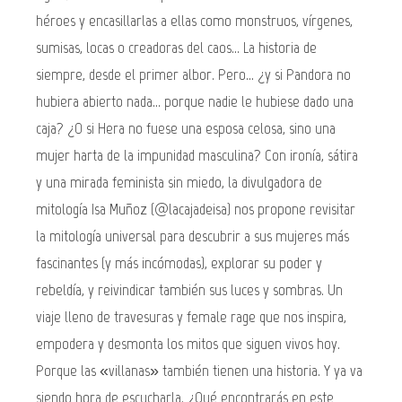
héroes y encasillarlas a ellas como monstruos, vírgenes,
sumisas, locas o creadoras del caos... La historia de
siempre, desde el primer albor. Pero... ¿y si Pandora no
hubiera abierto nada... porque nadie le hubiese dado una
caja? ¿O si Hera no fuese una esposa celosa, sino una
mujer harta de la impunidad masculina? Con ironía, sátira
y una mirada feminista sin miedo, la divulgadora de
mitología Isa Muñoz (@lacajadeisa) nos propone revisitar
la mitología universal para descubrir a sus mujeres más
fascinantes (y más incómodas), explorar su poder y
rebeldía, y reivindicar también sus luces y sombras. Un
viaje lleno de travesuras y female rage que nos inspira,
empodera y desmonta los mitos que siguen vivos hoy.
Porque las «villanas» también tienen una historia. Y ya va
siendo hora de escucharla. ¿Qué encontrarás en este