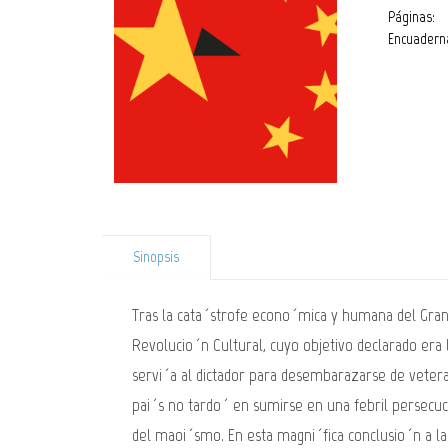
Páginas:
Encuadern
Sinopsis
Tras la cata´strofe econo´mica y humana del Gran 
Revolucio´n Cultural, cuyo objetivo declarado era 
servi´a al dictador para desembarazarse de vetera
pai´s no tardo´ en sumirse en una febril persecuc
del maoi´smo. En esta magni´fica conclusio´n a l