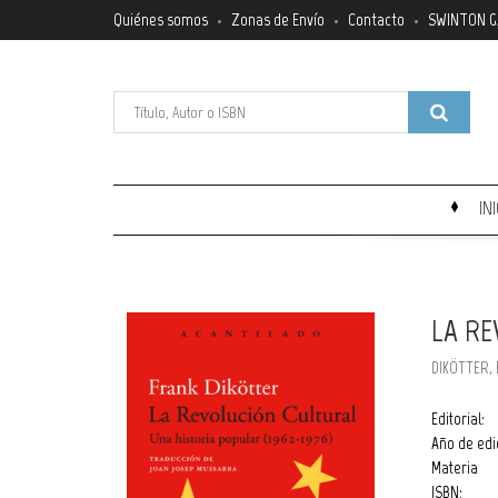
Quiénes somos
Zonas de Envío
Contacto
SWINTON G
IN
LA R
DIKÖTTER,
Editorial:
Año de edi
Materia
ISBN: