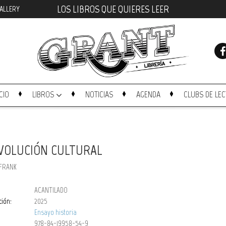
LOS LIBROS QUE QUIERES LEER
ALLERY
ICIO
LIBROS
NOTICIAS
AGENDA
CLUBS DE LE
EVOLUCIÓN CULTURAL
 FRANK
ACANTILADO
ción:
2025
Ensayo historia
978-84-19958-54-9