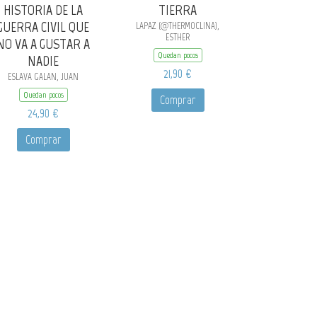
HISTORIA DE LA
TIERRA
GUERRA CIVIL QUE
LAPAZ (@THERMOCLINA),
ESTHER
NO VA A GUSTAR A
Quedan pocos
NADIE
21,90 €
ESLAVA GALAN, JUAN
Quedan pocos
Comprar
24,90 €
Comprar