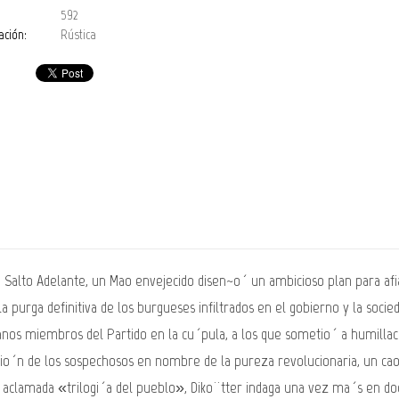
592
ación:
Rústica
Salto Adelante, un Mao envejecido disen~o´ un ambicioso plan para afia
la purga definitiva de los burgueses infiltrados en el gobierno y la soc
nos miembros del Partido en la cu´pula, a los que sometio´ a humillaci
io´n de los sospechosos en nombre de la pureza revolucionaria, un caos
a aclamada «trilogi´a del pueblo», Diko¨tter indaga una vez ma´s en 