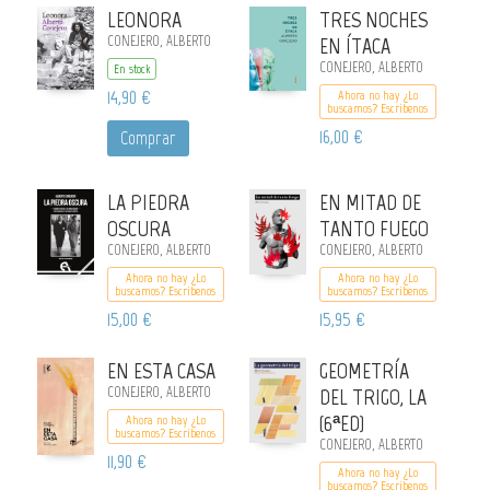
LEONORA
TRES NOCHES
CONEJERO, ALBERTO
EN ÍTACA
CONEJERO, ALBERTO
En stock
14,90 €
Ahora no hay ¿Lo
buscamos? Escribenos
16,00 €
Comprar
LA PIEDRA
EN MITAD DE
OSCURA
TANTO FUEGO
CONEJERO, ALBERTO
CONEJERO, ALBERTO
Ahora no hay ¿Lo
Ahora no hay ¿Lo
buscamos? Escribenos
buscamos? Escribenos
15,00 €
15,95 €
EN ESTA CASA
GEOMETRÍA
CONEJERO, ALBERTO
DEL TRIGO, LA
(6ªED)
Ahora no hay ¿Lo
buscamos? Escribenos
CONEJERO, ALBERTO
11,90 €
Ahora no hay ¿Lo
buscamos? Escribenos