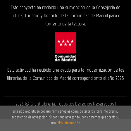
Este proyecto ha recibido una subvención de la Consejería de
Cultura, Turismo y Deporte de la Comunidad de Madrid para el
fomento de la lectura.
Esta actividad ha recibido una ayuda para la modernización de las
librerías de la Comunidad de Madrid correspondiente al año 2025
2026 ©
Grant Librería
. Todos los Derechos Reservados |
Grupo Trevenque
Este sitio web utiliza cookies, tanto propias como de terceros, para mejorar su
experiencia de navegación. Si continúa navegando, consideramos que acepta su
uso.
Más información