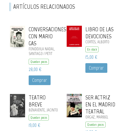
ARTÍCULOS RELACIONADOS
CONVERSACIONES
LIBRO DE LAS
CON MARIO
DEVOCIONES
GAS
CORTÉS, ALBERTO
FONDEVILA NADAL,
En stock
SANTIAGO / PETIT
15,00 €
BOZZO,
Quedan pocos
Comprar
28,00 €
Comprar
TEATRO
SER ACTRIZ
BREVE
EN EL MADRID
BENAVENTE, JACINTO
TEATRAL
ORGAZ, MARIBEL
Quedan pocos
19,00 €
Quedan pocos