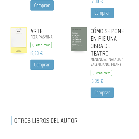
17,00 €
Comprar
Comprar
ARTE
CÓMO SE PONE
REZA, YASMINA
EN PIE UNA
OBRA DE
Quedan pocos
18,90 €
TEATRO
MENÉNDEZ, NATALIA /
Comprar
VALENCIANO, PILAR /
AMESTOY, AINHOA /
Quedan pocos
BARCELO, ANA /
HERMIDA, CRISTINA /
16,95 €
SAZ, VALLE DEL
Comprar
OTROS LIBROS DEL AUTOR