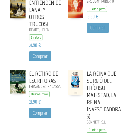
ENTIENDEN DE
BRODSKY, ROBERTO
LANA (Y
Quedan pocos
OTROS
18,90 €
TRUCOS)
Comprar
DEWITT, HELEN
En stock
21,90 €
Comprar
EL RETIRO DE
LA REINA QUE
ESCRITORAS
SURGIÓ DEL
FERNÁNDEZ, HADASSA
FRÍO (SU
MAJESTAD, LA
Quedan pocos
21,90 €
REINA
INVESTIGADORA
Comprar
5)
BENNETT, S.J.
Quedan pocos