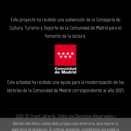
Este proyecto ha recibido una subvención de la Consejería de
Cultura, Turismo y Deporte de la Comunidad de Madrid para el
fomento de la lectura.
Esta actividad ha recibido una ayuda para la modernización de las
librerías de la Comunidad de Madrid correspondiente al año 2025
2026 ©
Grant Librería
. Todos los Derechos Reservados |
Grupo Trevenque
Este sitio web utiliza cookies, tanto propias como de terceros, para mejorar su
experiencia de navegación. Si continúa navegando, consideramos que acepta su