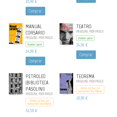
20,90 €
Comprar
MANUAL
TEATRO
CORSARIO
PASOLINI, PIER PAOLO
PASOLINI, PIER PAOLO
Quedan pocos
34,90 €
Quedan pocos
24,90 €
Comprar
Comprar
PETROLEO
TEOREMA
(BIBLIOTECA
PASOLINI, PIER PAOLO
PASOLINI)
Ahora no hay ¿Lo
buscamos? Escribenos
PASOLINI, PIER PAOLO
20,90 €
Ahora no hay ¿Lo
buscamos? Escribenos
32,50 €