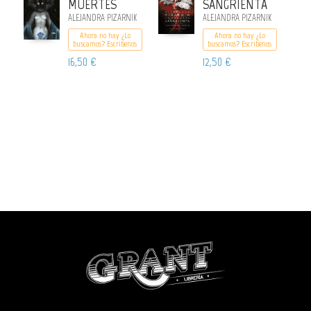
MUERTES
SANGRIENTA
ALEJANDRA PIZARNIK
ALEJANDRA PIZARNIK
Ahora no hay ¿Lo
Ahora no hay ¿Lo
buscamos? Escribenos
buscamos? Escribenos
16,50 €
12,50 €