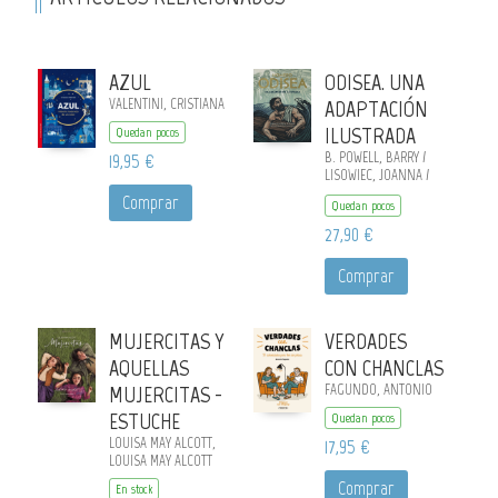
AZUL
ODISEA. UNA
VALENTINI, CRISTIANA
ADAPTACIÓN
ILUSTRADA
Quedan pocos
19,95 €
B. POWELL, BARRY /
LISOWIEC, JOANNA /
HOMERO, HOMERO
Comprar
Quedan pocos
27,90 €
Comprar
MUJERCITAS Y
VERDADES
AQUELLAS
CON CHANCLAS
MUJERCITAS -
FAGUNDO, ANTONIO
ESTUCHE
Quedan pocos
LOUISA MAY ALCOTT,
17,95 €
LOUISA MAY ALCOTT
Comprar
En stock