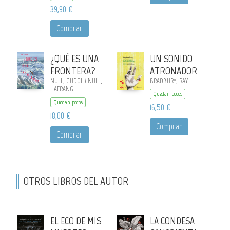
39,90 €
Comprar
¿QUÉ ES UNA
UN SONIDO
FRONTERA?
ATRONADOR
NULL, GUDOL / NULL,
BRADBURY, RAY
HAERANG
Quedan pocos
Quedan pocos
16,50 €
18,00 €
Comprar
Comprar
OTROS LIBROS DEL AUTOR
EL ECO DE MIS
LA CONDESA