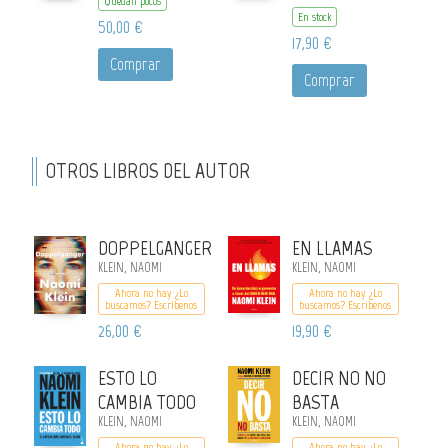
Quedan pocos
En stock
50,00 €
17,90 €
Comprar
Comprar
OTROS LIBROS DEL AUTOR
DOPPELGANGER
EN LLAMAS
KLEIN, NAOMI
KLEIN, NAOMI
Ahora no hay ¿Lo
Ahora no hay ¿Lo
buscamos? Escribenos
buscamos? Escribenos
26,00 €
19,90 €
ESTO LO
DECIR NO NO
CAMBIA TODO
BASTA
KLEIN, NAOMI
KLEIN, NAOMI
Ahora no hay ¿Lo
Ahora no hay ¿Lo