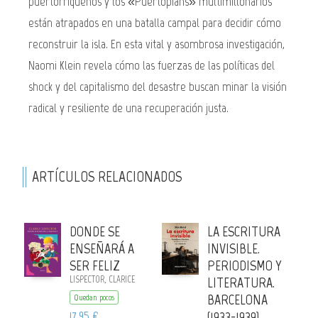
puertorriqueños y los «Puertopians» multimillonarios
están atrapados en una batalla campal para decidir cómo
reconstruir la isla. En esta vital y asombrosa investigación,
Naomi Klein revela cómo las fuerzas de las políticas del
shock y del capitalismo del desastre buscan minar la visión
radical y resiliente de una recuperación justa.
ARTÍCULOS RELACIONADOS
DONDE SE
LA ESCRITURA
ENSEÑARÁ A
INVISIBLE.
SER FELIZ
PERIODISMO Y
LISPECTOR, CLARICE
LITERATURA.
BARCELONA
Quedan pocos
17,95 €
(1933-1939)