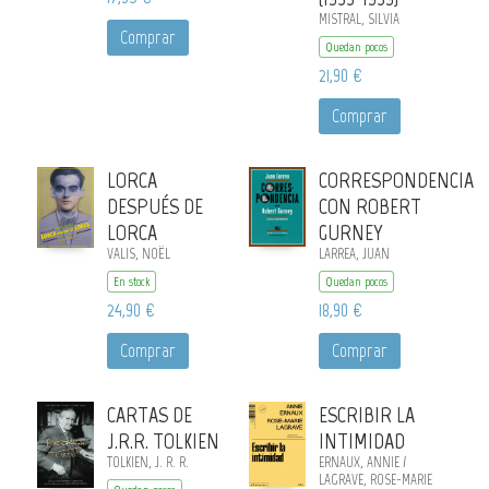
MISTRAL, SILVIA
Comprar
Quedan pocos
21,90 €
Comprar
LORCA
CORRESPONDENCIA
DESPUÉS DE
CON ROBERT
LORCA
GURNEY
VALIS, NOËL
LARREA, JUAN
En stock
Quedan pocos
24,90 €
18,90 €
Comprar
Comprar
CARTAS DE
ESCRIBIR LA
J.R.R. TOLKIEN
INTIMIDAD
TOLKIEN, J. R. R.
ERNAUX, ANNIE /
LAGRAVE, ROSE-MARIE