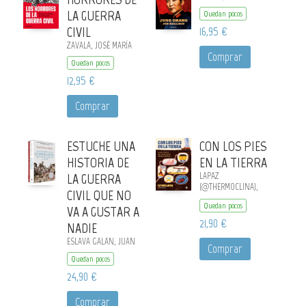
LA GUERRA
Quedan pocos
CIVIL
16,95 €
ZAVALA, JOSÉ MARÍA
Comprar
Quedan pocos
12,95 €
Comprar
ESTUCHE UNA
CON LOS PIES
HISTORIA DE
EN LA TIERRA
LA GUERRA
LAPAZ
(@THERMOCLINA),
CIVIL QUE NO
ESTHER
Quedan pocos
VA A GUSTAR A
21,90 €
NADIE
ESLAVA GALAN, JUAN
Comprar
Quedan pocos
24,90 €
Comprar