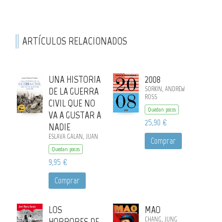
ARTÍCULOS RELACIONADOS
UNA HISTORIA
2008
DE LA GUERRA
SORKIN, ANDREW
ROSS
CIVIL QUE NO
Quedan pocos
VA A GUSTAR A
25,90 €
NADIE
ESLAVA GALAN, JUAN
Comprar
Quedan pocos
9,95 €
Comprar
LOS
MAO
HORRORES DE
CHANG, JUNG