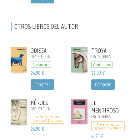
OTROS LIBROS DEL AUTOR
ODISEA
TROYA
FRY, STEPHEN
FRY, STEPHEN
Quedan pocos
Quedan pocos
24,90 €
22,90 €
Comprar
Comprar
HÉROES
EL
FRY, STEPHEN
MENTIROSO
FRY, STEPHEN
Ahora no hay ¿Lo
buscamos? Escribenos
Ahora no hay ¿Lo
24,90 €
buscamos? Escribenos
14,90 €