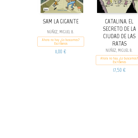
SAM LA GIGANTE
CATALINA. EL
SECRETO DE LA
NÚÑEZ, MIGUEL B.
CIUDAD DE LAS
Ahora no hay ¿Lo buscamos?
RATAS
Escribenos
11,00 €
NÚÑEZ, MIGUEL B.
Ahora no hay ¿Lo buscamos?
Escribenos
17,50 €