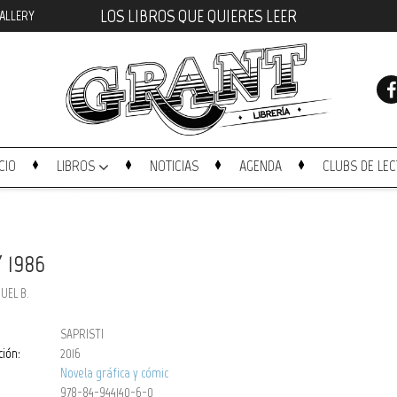
LOS LIBROS QUE QUIERES LEER
ALLERY
ICIO
LIBROS
NOTICIAS
AGENDA
CLUBS DE LE
 1986
UEL B.
SAPRISTI
ción:
2016
Novela gráfica y cómic
978-84-944140-6-0