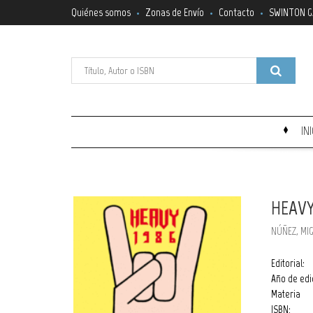
Quiénes somos
Zonas de Envío
Contacto
SWINTON G
IN
HEAVY
NÚÑEZ, MIG
Editorial:
Año de edi
Materia
ISBN: