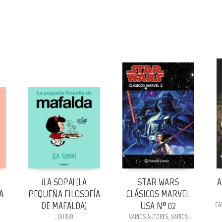
¡LA SOPA! (LA
STAR WARS
A
A
PEQUEÑA FILOSOFÍA
CLÁSICOS MARVEL
DE MAFALDA)
USA Nº 02
CAD
, QUINO
VARIOS AUTORES, VARIOS