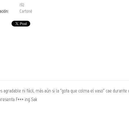
192
ación:
Cartoné
s agradable ni fácil, más aún si la "gota que colma el vaso" cae durant
presenta F*** ing Sak