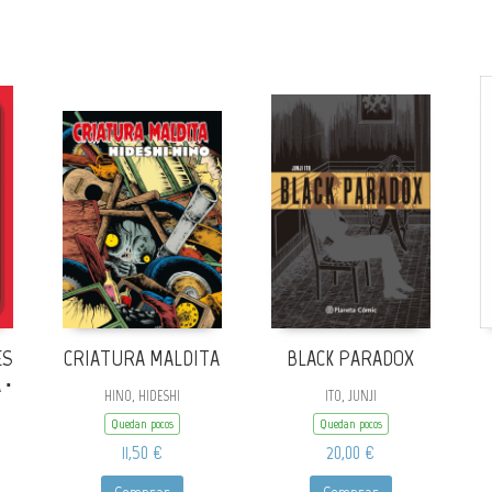
ES
CRIATURA MALDITA
BLACK PARADOX
 ·
HINO, HIDESHI
ITO, JUNJI
Quedan pocos
Quedan pocos
11,50 €
20,00 €