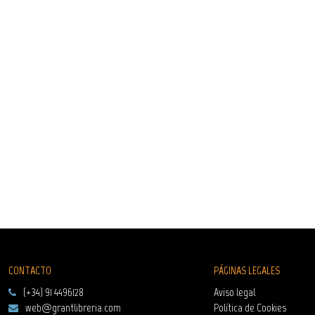
CONTACTO
PÁGINAS LEGALES
(+34) 91 4496128
Aviso legal
web@grantlibreria.com
Política de Cookies