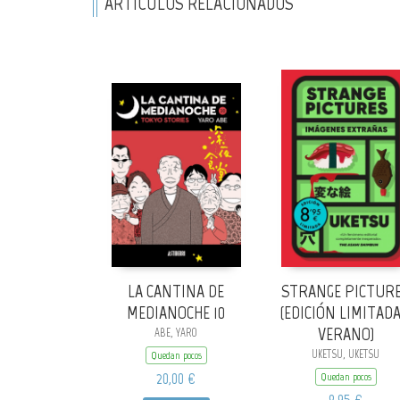
ARTÍCULOS RELACIONADOS
LA CANTINA DE
STRANGE PICTUR
MEDIANOCHE 10
(EDICIÓN LIMITADA
VERANO)
ABE, YARO
UKETSU, UKETSU
Quedan pocos
20,00 €
Quedan pocos
8,95 €