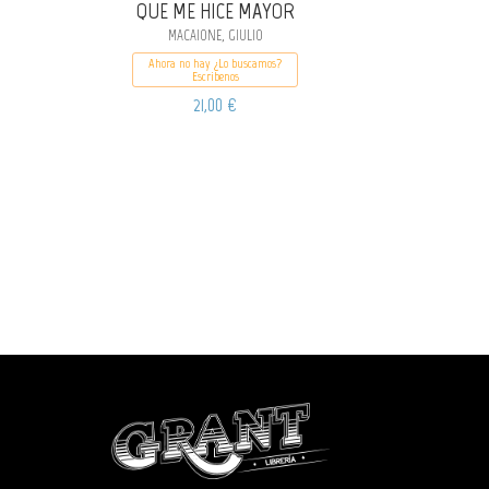
QUE ME HICE MAYOR
MACAIONE, GIULIO
Ahora no hay ¿Lo buscamos?
Escribenos
21,00 €