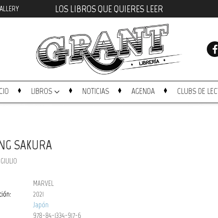
LOS LIBROS QUE QUIERES LEER
ALLERY
ICIO
LIBROS
NOTICIAS
AGENDA
CLUBS DE LE
NG SAKURA
GIULIO
MARVEL
ción:
2021
Japón
978-84-1334-917-6