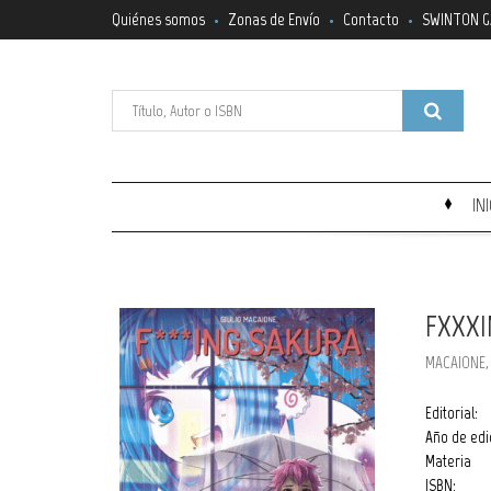
Quiénes somos
Zonas de Envío
Contacto
SWINTON G
IN
FXXXI
MACAIONE, 
Editorial:
Año de edi
Materia
ISBN: