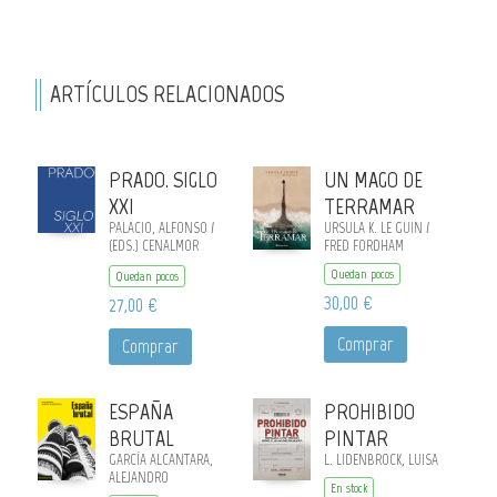
ARTÍCULOS RELACIONADOS
PRADO. SIGLO
UN MAGO DE
XXI
TERRAMAR
PALACIO, ALFONSO /
URSULA K. LE GUIN /
(EDS.) CENALMOR
FRED FORDHAM
ELENA
Quedan pocos
Quedan pocos
30,00 €
27,00 €
Comprar
Comprar
ESPAÑA
PROHIBIDO
BRUTAL
PINTAR
GARCÍA ALCANTARA,
L. LIDENBROCK, LUISA
ALEJANDRO
En stock