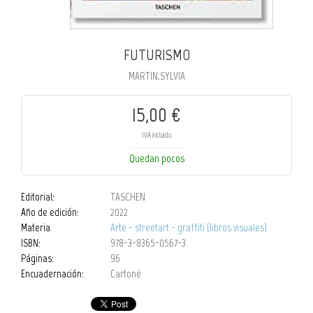
FUTURISMO
MARTIN,SYLVIA
15,00 €
IVA incluido
Quedan pocos
Editorial:
TASCHEN
Año de edición:
2022
Materia
Arte - streetart - graffiti (libros visuales)
ISBN:
978-3-8365-0567-3
Páginas:
96
Encuadernación:
Cartoné