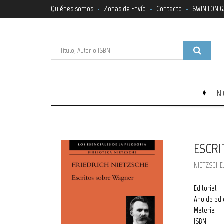
Quiénes somos
Zonas de Envío
Contacto
SWINTON G
IN
ESCR
NIETZSCHE
Editorial:
Año de edi
Materia
ISBN: