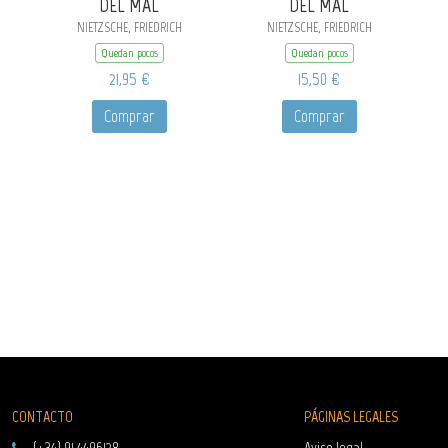
DEL MAL
DEL MAL
NIETZSCHE, FRIEDRICH
NIETZSCHE, FRIEDRICH
Quedan pocos
Quedan pocos
21,95 €
15,50 €
Comprar
Comprar
CONTACTO
PÁGINAS LEGALES
(+34) 91 4496128
Aviso legal