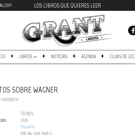
LOS LIBROS QUE QUIERES LEER
ALLERY
ICIO
LIBROS
NOTICIAS
AGENDA
CLUBS DE LE
ITOS SOBRE WAGNER
, FRIEDRICH
TECNOS
ción:
2026
Filosofía
978-84-309-9418-2