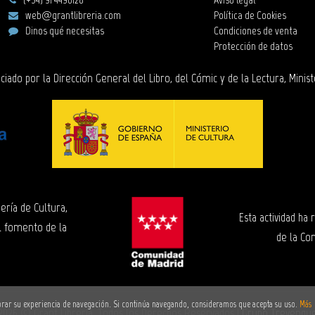
web@grantlibreria.com
Política de Cookies
Dinos qué necesitas
Condiciones de venta
Protección de datos
ciado por la Dirección General del Libro, del Cómic y de la Lectura, Minist
ería de Cultura,
Esta actividad ha
l fomento de la
de la Co
ejorar su experiencia de navegación. Si continúa navegando, consideramos que acepta su uso.
Más
2026 ©
Grant Librería
. Todos los Derechos Reservados |
Grupo Trevenqu