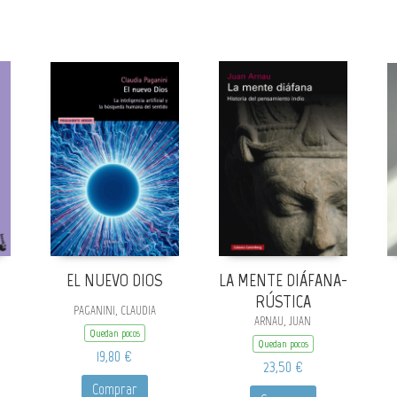
N
EL NUEVO DIOS
LA MENTE DIÁFANA-
RÚSTICA
PAGANINI, CLAUDIA
ARNAU, JUAN
Quedan pocos
Quedan pocos
19,80 €
23,50 €
Comprar