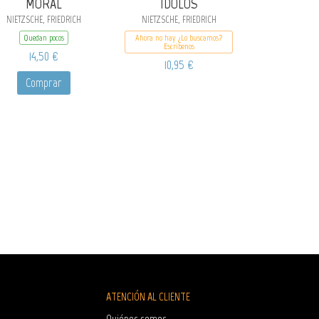
MORAL
ÍDOLOS
NIETZSCHE, FRIEDRICH
NIETZSCHE, FRIEDRICH
Quedan pocos
Ahora no hay ¿Lo buscamos?
Escribenos
14,50 €
10,95 €
Comprar
ATENCIÓN AL CLIENTE
Quiénes somos