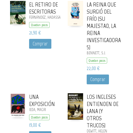
EL RETIRO DE
LA REINA QUE
ESCRITORAS
SURGIÓ DEL
FERNÁNDEZ, HADASSA
FRÍO (SU
MAJESTAD, LA
Quedan pocos
21,90 €
REINA
INVESTIGADORA
Comprar
5)
BENNETT, S.J.
Quedan pocos
22,00 €
Comprar
UNA
LOS INGLESES
EXPOSICIÓN
ENTIENDEN DE
IEDA, MAGRI
LANA (Y
OTROS
Quedan pocos
19,00 €
TRUCOS)
DEWITT, HELEN